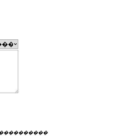
 ����������