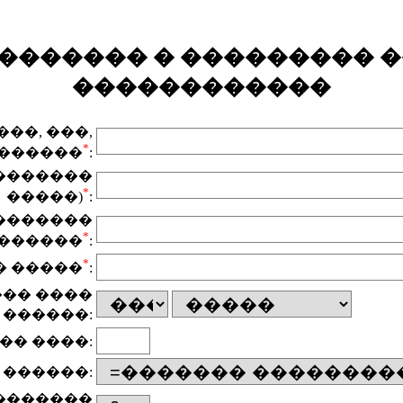
������� � ��������� �
������������
��, ���,
*
������
:
���������
*
�����)
:
�������
*
������
:
*
� �����
:
�� ����
������:
�� ����:
 ������:
�������