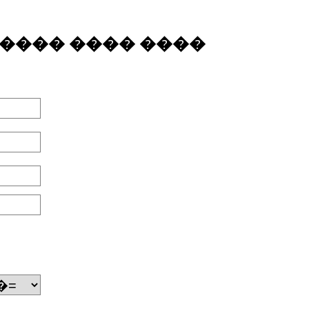
���� ���� ����