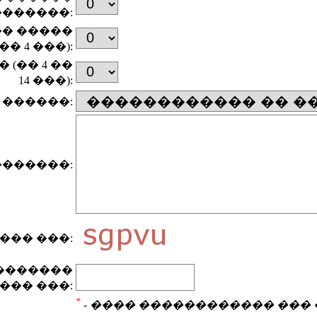
�������:
� �����
(�� 4 ���):
 (�� 4 ��
14 ���):
 ������:
�������:
��� ���:
�������
��� ���:
*
- ���� ������������ ���