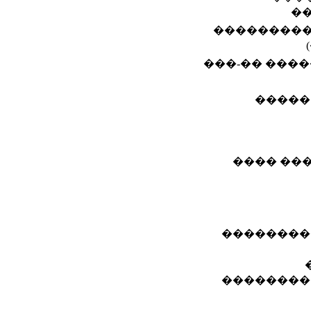
�
���������
���-�� �����
�����
���� ��
��������
��������