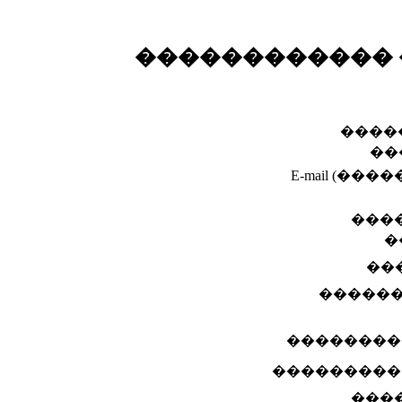
������������ 
�����
��
E-mail (��
���
�
��
������
��������
���������
���